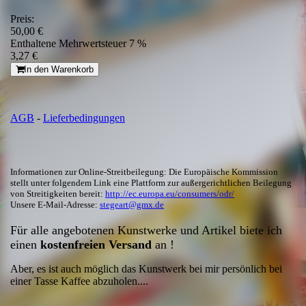
Preis:
50,00 €
Enthaltene Mehrwertsteuer 7 %
3,27 €
In den Warenkorb
AGB
-
Lieferbedingungen
Informationen zur Online-Streitbeilegung: Die Europäische Kommission
stellt unter folgendem Link eine Plattform zur außergerichtlichen Beilegung
von Streitigkeiten bereit:
http://ec.europa.eu/consumers/odr/
Unsere E-Mail-Adresse:
stegeart@gmx.de
Für alle angebotenen Kunstwerke und Artikel biete ich
einen
kostenfreien Versand
an !
Aber, es ist auch möglich das Kunstwerk bei mir persönlich bei
einer Tasse Kaffee abzuholen....