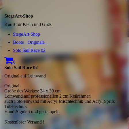
StegeArt-Shop
Kunst für Klein und Groß
StegeArt-Shop
Boote - Originale -
Solo Sail Race 02
0
Solo Sail Race 02
Original auf Leinwand
Original
Größe des Werkes: 24 x 30 cm
Leinwand auf professionellen 2 cm Keilrahmen
auch Fotoleinwand mit Acryl-Mischtechnik und Acryl-Spritz-
Tubetechnik
Hand-Signiert und gestempelt.
Kostenloser Versand !