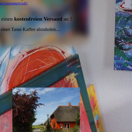
eu/consumers/odr/
h einen
kostenfreien Versand
an !
 einer Tasse Kaffee abzuholen....