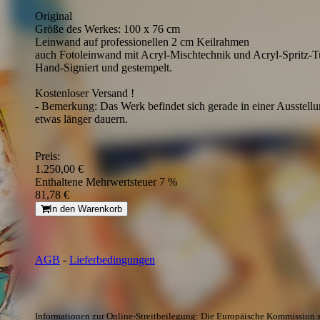
Original
Größe des Werkes: 100 x 76 cm
Leinwand auf professionellen 2 cm Keilrahmen
auch Fotoleinwand mit Acryl-Mischtechnik und Acryl-Spritz-T
Hand-Signiert und gestempelt.
Kostenloser Versand !
- Bemerkung: Das Werk befindet sich gerade in einer Ausstell
etwas länger dauern.
Preis:
1.250,00 €
Enthaltene Mehrwertsteuer 7 %
81,78 €
In den Warenkorb
AGB
-
Lieferbedingungen
Informationen zur Online-Streitbeilegung: Die Europäische Kommission st