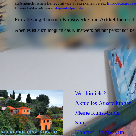
außergerichtlichen Beilegung von Streitigkeiten bereit:
http://ec.europa.
Unsere E-Mail-Adresse:
stegeart@gmx.de
Für alle angebotenen Kunstwerke und Artikel biete ic
Aber, es ist auch möglich das Kunstwerk bei mir persönlich bei
Wer bin ich ?
Aktuelles-Ausstellungen
Meine Kunst-Bude
Shop
Kontakt - Impressum