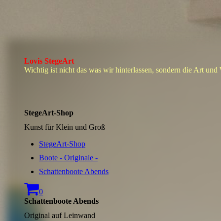
Lovis StegeArt
Wichtig ist nicht das was wir hinterlassen, sondern die Art und
StegeArt-Shop
Kunst für Klein und Groß
StegeArt-Shop
Boote - Originale -
Schattenboote Abends
0
Schattenboote Abends
Original auf Leinwand