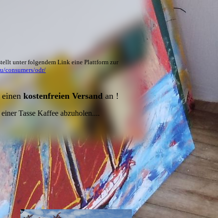
ellt unter folgendem Link eine Plattform zur
eu/consumers/odr/
h einen
kostenfreien Versand
an !
 einer Tasse Kaffee abzuholen....