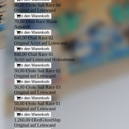
60,00 €
Solo Sail Race 04
Original auf Leinwand
In den Warenkorb
70,00 €
Sail Race Boote
Aquarell
In den Warenkorb
840,00 €
Sail Race 02
Original Acryl auf Leinwand
In den Warenkorb
840,00 €
Sail Race 01
Acryl auf Leinwand Holzrahmen
In den Warenkorb
50,00 €
Solo Sail Race 02
Original auf Leinwand
In den Warenkorb
50,00 €
Solo Sail Race 03
Original auf Leinwand
In den Warenkorb
50,00 €
Solo Sail Race 01
Original auf Leinwand
In den Warenkorb
1.260,00 €
RedGhostShip
Original auf Leinwand