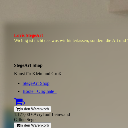
Lovis StegeArt
Wichtig ist nicht das was wir hinterlassen, sondern die Art und
StegeArt-Shop
Kunst für Klein und Groß
StegeArt-Shop
Boote - Originale -
0
In den Warenkorb
1.177,00 €
Acryl auf Leinwand
Grüne Segel
In den Warenkorb