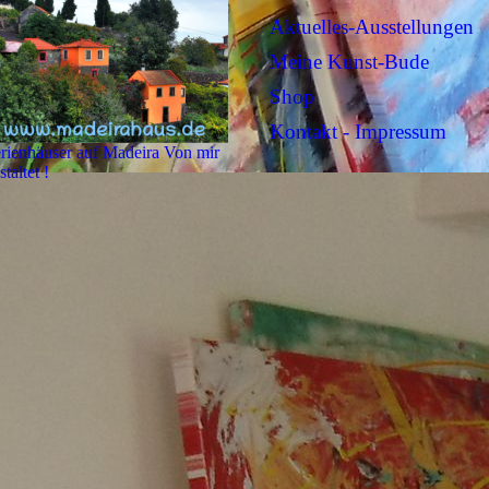
Aktuelles-Ausstellungen
Meine Kunst-Bude
Shop
Kontakt - Impressum
rienhäuser auf Madeira Von mir
staltet !