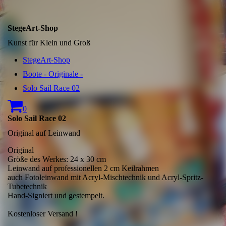
StegeArt-Shop
Kunst für Klein und Groß
StegeArt-Shop
Boote - Originale -
Solo Sail Race 02
0
Solo Sail Race 02
Original auf Leinwand
Original
Größe des Werkes: 24 x 30 cm
Leinwand auf professionellen 2 cm Keilrahmen
auch Fotoleinwand mit Acryl-Mischtechnik und Acryl-Spritz-
Tubetechnik
Hand-Signiert und gestempelt.
Kostenloser Versand !