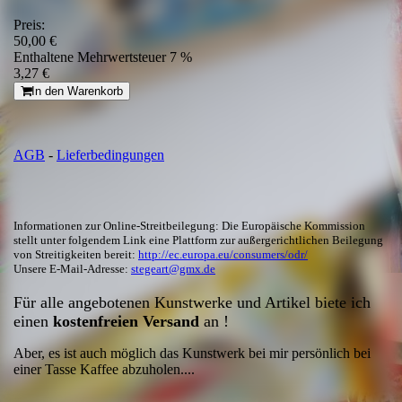
Preis:
50,00 €
Enthaltene Mehrwertsteuer 7 %
3,27 €
In den Warenkorb
AGB
-
Lieferbedingungen
Informationen zur Online-Streitbeilegung: Die Europäische Kommission
stellt unter folgendem Link eine Plattform zur außergerichtlichen Beilegung
von Streitigkeiten bereit:
http://ec.europa.eu/consumers/odr/
Unsere E-Mail-Adresse:
stegeart@gmx.de
Für alle angebotenen Kunstwerke und Artikel biete ich
einen
kostenfreien Versand
an !
Aber, es ist auch möglich das Kunstwerk bei mir persönlich bei
einer Tasse Kaffee abzuholen....