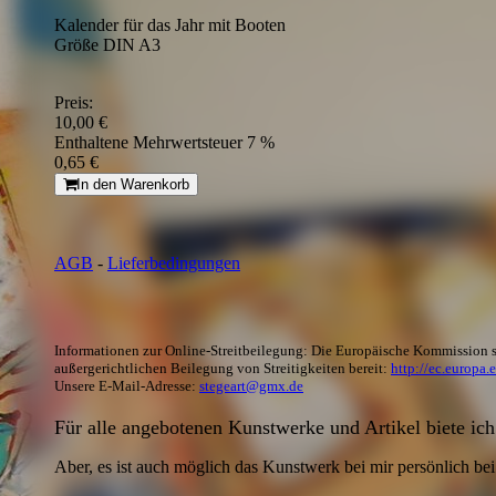
Kalender für das Jahr mit Booten
Größe DIN A3
Preis:
10,00 €
Enthaltene Mehrwertsteuer 7 %
0,65 €
In den Warenkorb
AGB
-
Lieferbedingungen
Informationen zur Online-Streitbeilegung: Die Europäische Kommission st
außergerichtlichen Beilegung von Streitigkeiten bereit:
http://ec.europa.
Unsere E-Mail-Adresse:
stegeart@gmx.de
Für alle angebotenen Kunstwerke und Artikel biete ic
Aber, es ist auch möglich das Kunstwerk bei mir persönlich bei