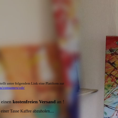
ellt unter folgendem Link eine Plattform zur
eu/consumers/odr/
h einen
kostenfreien Versand
an !
 einer Tasse Kaffee abzuholen....