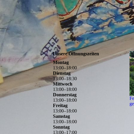
Unsere Öffnungszeiten
Montag
13
:
00
–
18
:
00
Dienstag
13
:
00
–
18
:
30
Mittwoch
13
:
00
–
18
:
00
Donnerstag
Fe
13
:
00
–
18
:
00
ge
Freitag
13
:
00
–
18
:
00
Samstag
13
:
00
–
18
:
00
Sonntag
13
:
00
–
17
:
00